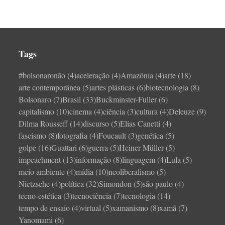
Tags
#bolsonaronão
(4)
aceleração
(4)
Amazônia
(4)
arte
(18)
arte contemporânea
(5)
artes plásticas
(6)
biotecnologia
(8)
Bolsonaro
(7)
Brasil
(33)
Buckminster-Fuller
(6)
capitalismo
(10)
cinema
(4)
ciência
(3)
cultura
(4)
Deleuze
(9)
Dilma Rousseff
(14)
discurso
(5)
Elias Canetti
(4)
fascismo
(8)
fotografia
(4)
Foucault
(3)
genética
(5)
golpe
(16)
Guattari
(6)
guerra
(5)
Heiner Müller
(5)
impeachment
(13)
informação
(8)
linguagem
(4)
Lula
(5)
meio ambiente
(4)
mídia
(10)
neoliberalismo
(5)
Nietzsche
(4)
política
(32)
Simondon
(5)
são paulo
(4)
tecno-estética
(3)
tecnociência
(7)
tecnologia
(14)
tempo de ensaio
(4)
virtual
(5)
xamanismo
(8)
xamã
(7)
Yanomami
(6)