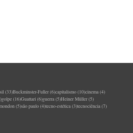
sil
(33)
Buckminster-Fuller
(6)
capitalismo
(10)
cinema
(4)
)
golpe
(16)
Guattari
(6)
guerra
(5)
Heiner Müller
(5)
imondon
(5)
são paulo
(4)
tecno-estética
(3)
tecnociência
(7)