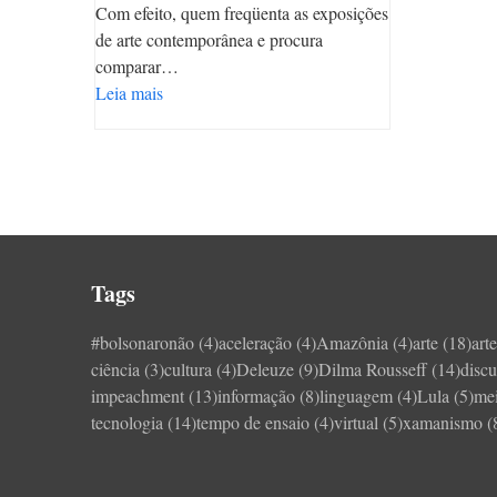
Com efeito, quem freqüenta as exposições
de arte contemporânea e procura
comparar…
Leia mais
Tags
#bolsonaronão
(4)
aceleração
(4)
Amazônia
(4)
arte
(18)
art
ciência
(3)
cultura
(4)
Deleuze
(9)
Dilma Rousseff
(14)
discu
impeachment
(13)
informação
(8)
linguagem
(4)
Lula
(5)
me
tecnologia
(14)
tempo de ensaio
(4)
virtual
(5)
xamanismo
(