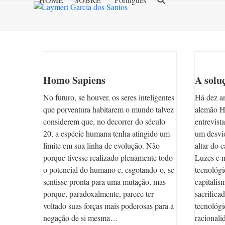
Skip
to
content
Homo Sapiens
A soluç
No futuro, se houver, os seres inteligentes
Há dez an
que porventura habitarem o mundo talvez
alemão H
considerem que, no decorrer do século
entrevist
20, a espécie humana tenha atingido um
um desvi
limite em sua linha de evolução. Não
altar do 
porque tivesse realizado plenamente todo
Luzes e 
o potencial do humano e, esgotando-o, se
tecnológi
sentisse pronta para uma mutação, mas
capitalis
porque, paradoxalmente, parece ter
sacrific
voltado suas forças mais poderosas para a
tecnológi
negação de si mesma…
racional