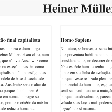
Heiner Mülle
ão final capitalista
Homo Sapiens
os, o poeta e dramaturgo
No futuro, se houver, os seres in
einer Müller deixou claro, numa
que porventura habitarem o mun
a, que não via Auschwitz como
considerem que, no decorrer do 
o ou exceção, mas sim como
20, a espécie humana tenha ati
capitalismo, último estágio das
limite em sua linha de evolução
modelo de base da sociedade
porque tivesse realizado plenam
ca. Auschwitz seria o altar do
o potencial do humano e, esgota
mo porque ali o homem é
sentisse pronta para uma mutaçã
ado em nome do progresso
porque, paradoxalmente, parece 
co, porque o critério da máxima
voltado suas forças mais poderos
idade reduz o homem…
negação de si mesma…