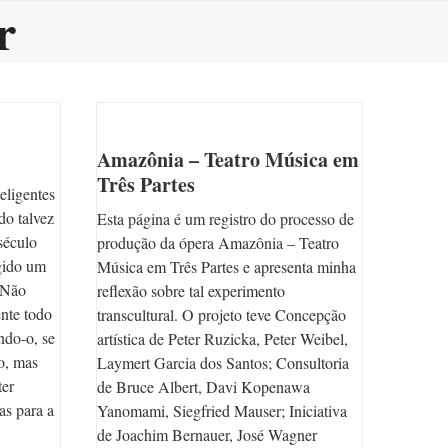
r
Amazônia – Teatro Música em
Três Partes
teligentes
do talvez
Esta página é um registro do processo de
século
produção da ópera Amazônia – Teatro
ngido um
Música em Três Partes e apresenta minha
. Não
reflexão sobre tal experimento
ente todo
transcultural. O projeto teve Concepção
ndo-o, se
artística de Peter Ruzicka, Peter Weibel,
o, mas
Laymert Garcia dos Santos; Consultoria
ter
de Bruce Albert, Davi Kopenawa
as para a
Yanomami, Siegfried Mauser; Iniciativa
de Joachim Bernauer, José Wagner