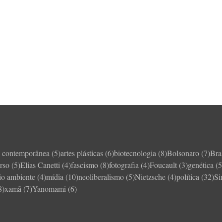
e contemporânea
(5)
artes plásticas
(6)
biotecnologia
(8)
Bolsonaro
(7)
Bra
rso
(5)
Elias Canetti
(4)
fascismo
(8)
fotografia
(4)
Foucault
(3)
genética
(5
io ambiente
(4)
mídia
(10)
neoliberalismo
(5)
Nietzsche
(4)
política
(32)
S
8)
xamã
(7)
Yanomami
(6)