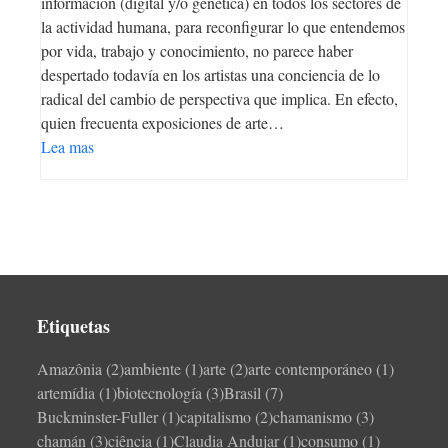
información (digital y/o genética) en todos los sectores de
la actividad humana, para reconfigurar lo que entendemos
por vida, trabajo y conocimiento, no parece haber
despertado todavía en los artistas una conciencia de lo
radical del cambio de perspectiva que implica. En efecto,
quien frecuenta exposiciones de arte…
Lea mas
Etiquetas
Amazônia
(2)
ambiente
(1)
arte
(2)
arte contemporáneo
(1)
artemídia
(1)
biotecnología
(3)
Brasil
(7)
Buckminster-Fuller
(1)
capitalismo
(2)
chamanismo
(3)
chamán
(3)
ciência
(1)
Claudia Andujar
(1)
consumo
(1)