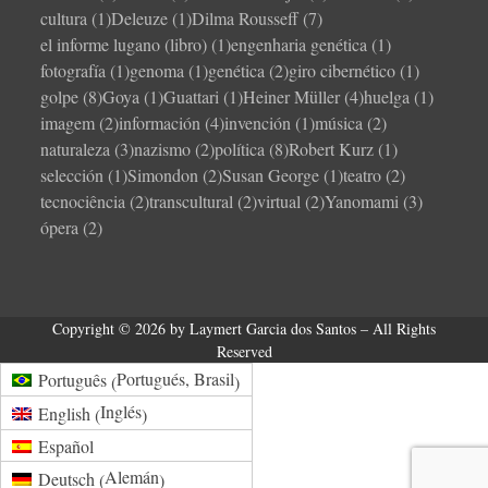
cultura
(1)
Deleuze
(1)
Dilma Rousseff
(7)
el informe lugano (libro)
(1)
engenharia genética
(1)
fotografía
(1)
genoma
(1)
genética
(2)
giro cibernético
(1)
golpe
(8)
Goya
(1)
Guattari
(1)
Heiner Müller
(4)
huelga
(1)
imagem
(2)
información
(4)
invención
(1)
música
(2)
naturaleza
(3)
nazismo
(2)
política
(8)
Robert Kurz
(1)
selección
(1)
Simondon
(2)
Susan George
(1)
teatro
(2)
tecnociência
(2)
transcultural
(2)
virtual
(2)
Yanomami
(3)
ópera
(2)
Copyright © 2026 by Laymert Garcia dos Santos – All Rights
Reserved
Portugués, Brasil
Português
(
)
Inglés
English
(
)
Español
Alemán
Deutsch
(
)