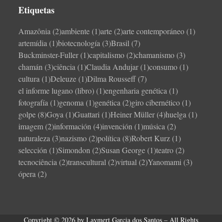
Etiquetas
Amazônia
(2)
ambiente
(1)
arte
(2)
arte contemporáneo
(1)
artemídia
(1)
biotecnología
(3)
Brasil
(7)
Buckminster-Fuller
(1)
capitalismo
(2)
chamanismo
(3)
chamán
(3)
ciência
(1)
Claudia Andujar
(1)
consumo
(1)
cultura
(1)
Deleuze
(1)
Dilma Rousseff
(7)
el informe lugano (libro)
(1)
engenharia genética
(1)
fotografía
(1)
genoma
(1)
genética
(2)
giro cibernético
(1)
golpe
(8)
Goya
(1)
Guattari
(1)
Heiner Müller
(4)
huelga
(1)
imagem
(2)
información
(4)
invención
(1)
música
(2)
naturaleza
(3)
nazismo
(2)
política
(8)
Robert Kurz
(1)
selección
(1)
Simondon
(2)
Susan George
(1)
teatro
(2)
tecnociência
(2)
transcultural
(2)
virtual
(2)
Yanomami
(3)
ópera
(2)
Copyright © 2026 by Laymert Garcia dos Santos – All Rights