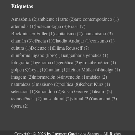
Etiquetas
Amazônia
(2)
ambiente
(1)
arte
(2)
arte contemporáneo
(1)
artemídia
(1)
biotecnología
(3)
Brasil
(7)
Buckminster-Fuller
(1)
capitalismo
(2)
chamanismo
(3)
chamán
(3)
ciência
(1)
Claudia Andujar
(1)
consumo
(1)
cultura
(1)
Deleuze
(1)
Dilma Rousseff
(7)
el informe lugano (libro)
(1)
engenharia genética
(1)
fotografía
(1)
genoma
(1)
genética
(2)
giro cibernético
(1)
golpe
(8)
Goya
(1)
Guattari
(1)
Heiner Müller
(4)
huelga
(1)
imagem
(2)
información
(4)
invención
(1)
música
(2)
naturaleza
(3)
nazismo
(2)
política
(8)
Robert Kurz
(1)
selección
(1)
Simondon
(2)
Susan George
(1)
teatro
(2)
tecnociência
(2)
transcultural
(2)
virtual
(2)
Yanomami
(3)
ópera
(2)
Copyright © 2026 by Laymert Garcia dos Santos – All Rights