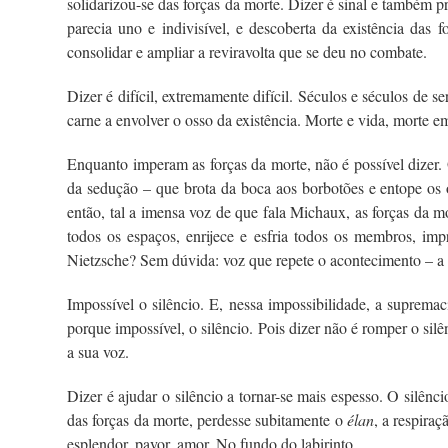
solidarizou-se das forças da morte. Dizer é sinal e também p
parecia uno e indivisível, e descoberta da existência das 
consolidar e ampliar a reviravolta que se deu no combate.
Dizer é difícil, extremamente difícil. Séculos e séculos de
carne a envolver o osso da existência. Morte e vida, morte e
Enquanto imperam as forças da morte, não é possível dizer.
da sedução – que brota da boca aos borbotões e entope os o
então, tal a imensa voz de que fala Michaux, as forças da m
todos os espaços, enrijece e esfria todos os membros, im
Nietzsche? Sem dúvida: voz que repete o acontecimento – a in
Impossível o silêncio. E, nessa impossibilidade, a supremac
porque impossível, o silêncio. Pois dizer não é romper o silên
a sua voz.
Dizer é ajudar o silêncio a tornar-se mais espesso. O silê
das forças da morte, perdesse subitamente o
élan
, a respiraç
esplendor, pavor, amor. No fundo do labirinto.