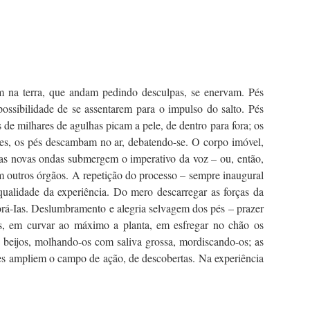
am na terra, que andam pedindo desculpas, se enervam. Pés
ssibilidade de se assentarem para o impulso do salto. Pés
 de milhares de agulhas picam a pele, de dentro para fora; os
des, os pés descambam no ar, debatendo-se. O corpo imóvel,
as novas ondas submergem o imperativo da voz – ou, então,
m outros órgãos. A repetição do processo – sempre inaugural
ualidade da experiência. Do mero descarregar as forças da
lorá-Ias. Deslumbramento e alegria selvagem dos pés – prazer
s, em curvar ao máximo a planta, em esfregar no chão os
beijos, molhando-os com saliva grossa, mordiscando-os; as
les ampliem o campo de ação, de descobertas. Na experiência