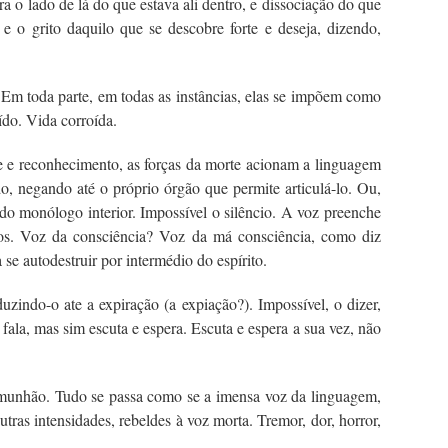
a o lado de lá do que estava ali dentro, e dissociação do que
 e o grito daquilo que se descobre forte e deseja, dizendo,
. Em toda parte, em todas as instâncias, elas se impõem como
ído. Vida corroída.
de e reconhecimento, as forças da morte acionam a linguagem
o, negando até o próprio órgão que permite articulá-lo. Ou,
 do monólogo interior. Impossível o silêncio. A voz preenche
o-os. Voz da consciência? Voz da má consciência, como diz
se autodestruir por intermédio do espírito.
uzindo-o ate a expiração (a expiação?). Impossível, o dizer,
o fala, mas sim escuta e espera. Escuta e espera a sua vez, não
 comunhão. Tudo se passa como se a imensa voz da linguagem,
utras intensidades, rebeldes à voz morta. Tremor, dor, horror,