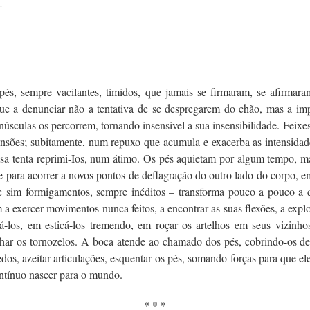
.
 pés, sempre vacilantes, tímidos, que jamais se firmaram, se afirmar
e a denunciar não a tentativa de se despregarem do chão, mas a impo
úsculas os percorrem, tornando insensível a sua insensibilidade. Feixes
 tensões; subitamente, num repuxo que acumula e exacerba as intensida
nsa tenta reprimi-Ios, num átimo. Os pés aquietam por algum tempo, m
 para acorrer a novos pontos de deflagração do outro lado do corpo, e
 sim formigamentos, sempre inéditos – transforma pouco a pouco a q
 a exercer movimentos nunca feitos, a encontrar as suas flexões, a exp
los, em esticá-los tremendo, em roçar os artelhos em seus vizinho
har os tornozelos. A boca atende ao chamado dos pés, cobrindo-os de 
os, azeitar articulações, esquentar os pés, somando forças para que e
ntínuo nascer para o mundo.
* * *