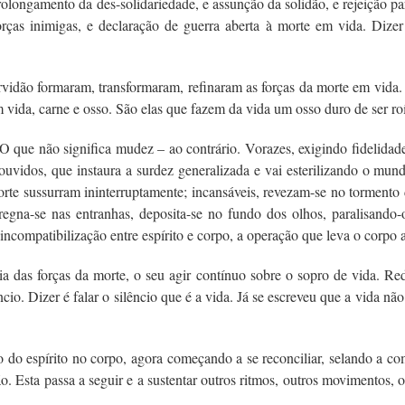
rolongamento da des-solidariedade, e assunção da solidão, e rejeição par
forças inimigas, e declaração de guerra aberta à morte em vida. Dizer
 servidão formaram, transformaram, refinaram as forças da morte em vida
m vida, carne e osso. São elas que fazem da vida um osso duro de ser ro
 O que não significa mudez – ao contrário. Vorazes, exigindo fidelida
uvidos, que instaura a surdez generalizada e vai esterilizando o mund
orte sussurram ininterruptamente; incansáveis, revezam-se no tormento
pregna-se nas entranhas, deposita-se no fundo dos olhos, paralisand
compatibilização entre espírito e corpo, a operação que leva o corpo a 
ia das forças da morte, o seu agir contínuo sobre o sopro de vida. Red
cio. Dizer é falar o silêncio que é a vida. Já se escreveu que a vida nã
ncio do espírito no corpo, agora começando a se reconciliar, selando a
ão. Esta passa a seguir e a sustentar outros ritmos, outros movimentos, o