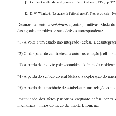
[1]
Ci. Elias Canetti, Masse et puissance. Paris, Gallimard, 1966, pp. 362
[2]
D. W. Winnicott, “La crainte de l’effondrement”, Figures du vide – No
Desmoronamento,
breakdown
: agonias primitivas. Medo do
das agonias primitivas e suas defesas correspondentes:
“1) A volta a um estado não integrado (defesa: a desintegraç
“2) O não parar de cair (defesa: a auto-sustentação [self-hold
“3) A perda da colusão psicossomática, falência da residênci
“4) A perda do sentido do real (defesa: a exploração do narci
“5) A perda da capacidade de estabelecer uma relação com os
Positividade dos afetos psicóticos enquanto defesa contr
imemoriais – filhos do medo da “morte fenomenal”.