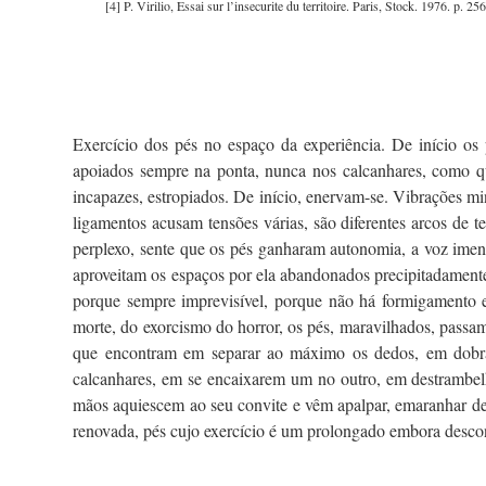
[4]
P. Virilio, Essai sur l’insecurite du territoire. Paris, Stock. 1976. p. 256
Exercício dos pés no espaço da experiência. De início os
apoiados sempre na ponta, nunca nos calcanhares, como qu
incapazes, estropiados. De início, enervam-se. Vibrações min
ligamentos acusam tensões várias, são diferentes arcos de
perplexo, sente que os pés ganharam autonomia, a voz ime
aproveitam os espaços por ela abandonados precipitadamente
porque sempre imprevisível, porque não há formigamento e
morte, do exorcismo do horror, os pés, maravilhados, passam
que encontram em separar ao máximo os dedos, em dobrá-
calcanhares, em se encaixarem um no outro, em destrambel
mãos aquiescem ao seu convite e vêm apalpar, emaranhar ded
renovada, pés cujo exercício é um prolongado embora desco