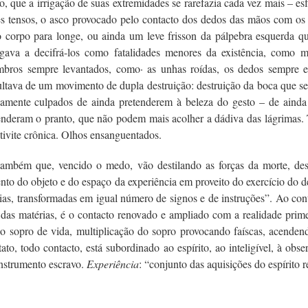
, que a irrigação de suas extremidades se rarefazia cada vez mais – e
s tensos, o asco provocado pelo contacto dos dedos das mãos com os do
orpo para longe, ou ainda um leve frisson da pálpebra esquerda q
ava a decifrá-los como fatalidades menores da existência, como m
mbros sempre levantados, como· as unhas roídas, os dedos sempre e
sultava de um movimento de dupla destruição: destruição da boca que 
ndamente culpados de ainda pretenderem à beleza do gesto – de ainda
deram o pranto, que não podem mais acolher a dádiva das lágrimas. T
tivite crônica. Olhos ensanguentados.
mbém que, vencido o medo, vão destilando as forças da morte, des
ento do objeto e do espaço da experiência em proveito do exercício do 
as, transformadas em igual número de signos e de instruções”. Ao contrá
 das matérias, é o contacto renovado e ampliado com a realidade prime
o sopro de vida, multiplicação do sopro provocando faíscas, acendendo
ato, todo contacto, está subordinado ao espírito, ao inteligível, à o
instrumento escravo.
Experiência
: “conjunto das aquisições do espírito 