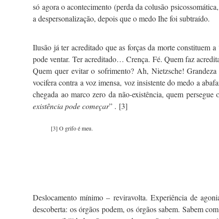
só agora o acontecimento (perda da colusão psicossomática, 
a despersonalização, depois que o medo Ihe foi subtraído.
Ilusão já ter acreditado que as forças da morte constituem
pode ventar. Ter acreditado… Crença. Fé. Quem faz acredita
Quem quer evitar o sofrimento? Ah, Nietzsche! Grandeza de
vocifera contra a voz imensa, voz insistente do medo a abafa
chegada ao marco zero da não-existência, quem persegue o 
existência pode começar
” .
[3]
[3]
O grifo é meu.
Deslocamento mínimo – reviravolta. Experiência de agonia
descoberta: os órgãos podem, os órgãos sabem. Sabem com 