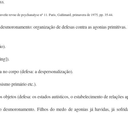
 SS.
uvelle revue de psychanalyse nº 11. Paris, Gallimard, primavera de 1975, pp. 35·44.
 desmoronamento: organização de defesas contra as agonias primitivas. 
ão).
ing]).
a no corpo (defesa: a despersonalização).
sismo primário etc.).
 objetos (defesa: os estados autísticos, o estabelecimento de relações 
a o desmoronamento. Filhos do medo de agonias já havidas, já sofrida