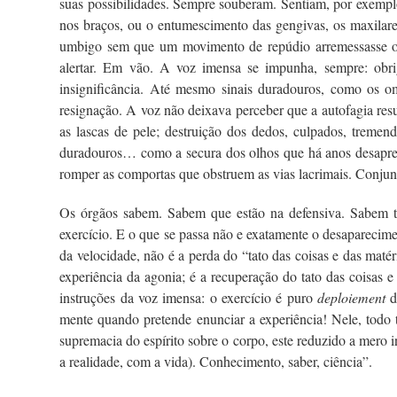
suas possibilidades. Sempre souberam. Sentiam, por exemplo
nos braços, ou o entumescimento das gengivas, os maxilare
umbigo sem que um movimento de repúdio arremessasse o c
alertar. Em vão. A voz imensa se impunha, sempre: obrig
insignificância. Até mesmo sinais duradouros, como os o
resignação. A voz não deixava perceber que a autofagia re
as lascas de pele; destruição dos dedos, culpados, treme
duradouros… como a secura dos olhos que há anos desapren
romper as comportas que obstruem as vias lacrimais. Conjun
Os órgãos sabem. Sabem que estão na defensiva. Sabem ta
exercício. E o que se passa não e exatamente o desaparecim
da velocidade, não é a perda do “tato das coisas e das matéri
experiência da agonia; é a recuperação do tato das coisas e
instruções da voz imensa: o exercício é puro
deploiement
d
mente quando pretende enunciar a experiência! Nele, todo t
supremacia do espírito sobre o corpo, este reduzido a mero 
a realidade, com a vida). Conhecimento, saber, ciência”.