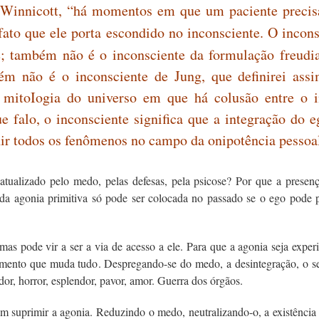
 Winnicott, “há momentos em que um paciente preci
fato que ele porta escondido no inconsciente. O incons
e; também não é o inconsciente da formulação freudi
ém não é o inconsciente de Jung, que definirei assi
 mitoIogia do universo em que há colusão entre o in
que falo, o inconsciente significa que a integração d
nir todos os fenômenos no campo da onipotência pessoa
atualizado pelo medo, pelas defesas, pela psicose? Por que a prese
l da agonia primitiva só pode ser colocada no passado se o ego pode p
as pode vir a ser a via de acesso a ele. Para que a agonia seja expe
camento que muda tudo. Despregando-se do medo, a desintegração, o sel
dor, horror, esplendor, pavor, amor. Guerra dos órgãos.
em suprimir a agonia. Reduzindo o medo, neutralizando-o, a existência