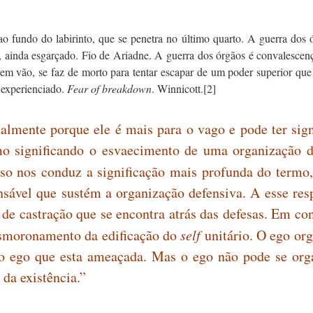
ao fundo do labirinto, que se penetra no último quarto. A guerra dos
nue, ainda esgarçado. Fio de Ariadne. A guerra dos órgãos é convalesc
e, em vão, se faz de morto para tentar escapar de um poder superior qu
 experienciado.
Fear of breakdown
. Winnicott.
[2]
almente porque ele é mais para o vago e pode ter sign
omo significando o esvaecimento de uma organização 
so nos conduz a significação mais profunda do termo,
nsável que sustém a organização defensiva. A esse resp
 de castração que se encontra atrás das defesas. Em co
esmoronamento da edificação do
self
unitário. O ego or
do ego que esta ameaçada. Mas o ego não pode se orga
da existência.”