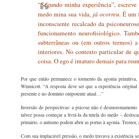
“Segundo minha experiência”, escreve
medo mina sua vida,
já ocorreu
. É um 
inconsciente recalcado da psiconeuros
funcionamento neurofisiológico. Tamb
subterrâneas ou (em outros termos) a
interiores. No contexto particular de 
coisa. O ego é imaturo demais para reu
Por que então permanece o tormento da agonia primitiva, 
Winnicott. “A resposta deve ser que a experiência origina
presente e no domínio onipotente atual…”
Inversão de perspectivas: a psicose não é desmoronamento m
talvez possa começar a livrá-la da tutela do medo – deslo
primário, o autismo podem abrir as portas à agonia. Tremor, 
Com sua implacável pressão, o medo travava a existência s