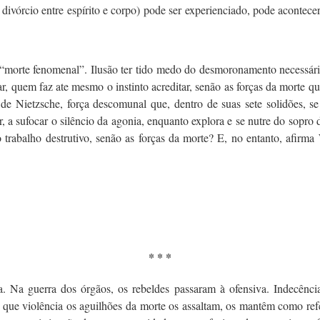
divórcio entre espírito e corpo) pode ser experienciado, pode acontece
 a “morte fenomenal”. Ilusão ter tido medo do desmoronamento necessár
r, quem faz ate mesmo o instinto acreditar, senão as forças da morte
 Nietzsche, força descomunal que, dentro de suas sete solidões, se p
r, a sufocar o silêncio da agonia, enquanto explora e se nutre do sopro
trabalho destrutivo, senão as forças da morte? E, no entanto, afirma
* * *
. Na guerra dos órgãos, os rebeldes passaram à ofensiva. Indecência
que violência os aguilhões da morte os assaltam, os mantêm como ref