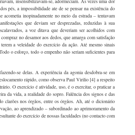
sfriavam, insensibilizavam-se, adormeciam. Às vezes uma dor
s pés, a impossibilidade ate de se pensar na existência do
ue acometia inopinadamente no meio da estrada – tentavam
anifestações que deviam ser desprezadas, reduzidas à sua
scalavrados, a voz ditava que deveriam ser acolhidos com
se compraz no desamor aos dedos, que amarga com satisfação
 terem a veleidade do exercício da ação. Até mesmo sinais
odo o esforço, todo o empenho não seriam suficientes para
fazendo-se delas. A experiência da agonia desdobra-se em
deslocamento rápido, como observa Paul Virilio
[4]
a respeito
rio. O exercício é atividade, uso, é o exercitar, o praticar a
ira da vida, a realidade do sopro. Falência dos signos e das
 clarões nos órgãos, entre os órgãos. Ah, até o dicionário
bservação, ao aprendizado – subordinado ao aprimoramento da
resultante do exercício de nossas faculdades (no contacto com