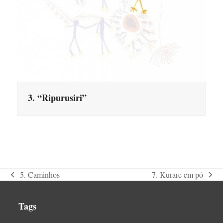
3. “Ripurusiri”
5. Caminhos
7. Kurare em pó
previous
next
post:
post:
Tags