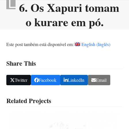
6. Os Xapuri tomam
Skip
Open
Close
to
mobile
mobile
o kurare em pó.
content
menu
menu
Este post também está disponível em:
English
(
Inglês
)
Share This
Twitter
Facebook
LinkedIn
Email
Related Projects