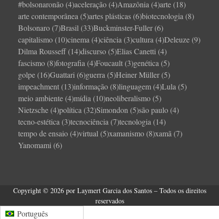
#bolsonaronão
(4)
aceleração
(4)
Amazônia
(4)
arte
(18)
arte contemporânea
(5)
artes plásticas
(6)
biotecnologia
(8)
Bolsonaro
(7)
Brasil
(33)
Buckminster-Fuller
(6)
capitalismo
(10)
cinema
(4)
ciência
(3)
cultura
(4)
Deleuze
(9)
Dilma Rousseff
(14)
discurso
(5)
Elias Canetti
(4)
fascismo
(8)
fotografia
(4)
Foucault
(3)
genética
(5)
golpe
(16)
Guattari
(6)
guerra
(5)
Heiner Müller
(5)
impeachment
(13)
informação
(8)
linguagem
(4)
Lula
(5)
meio ambiente
(4)
mídia
(10)
neoliberalismo
(5)
Nietzsche
(4)
política
(32)
Simondon
(5)
são paulo
(4)
tecno-estética
(3)
tecnociência
(7)
tecnologia
(14)
tempo de ensaio
(4)
virtual
(5)
xamanismo
(8)
xamã
(7)
Yanomami
(6)
Copyright © 2026 por Laymert Garcia dos Santos – Todos os direitos
reservados
Português