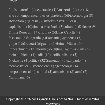
#bolsonaronão
(4)
aceleração
(4)
Amazônia
(4)
arte
(18)
arte contemporânea
(5)
artes plásticas
(6)
biotecnologia
(8)
Bolsonaro
(7)
Brasil
(33)
Buckminster-Fuller
(6)
capitalismo
(10)
cinema
(4)
ciência
(3)
cultura
(4)
Deleuze
(9)
Dilma Rousseff
(14)
discurso
(5)
Elias Canetti
(4)
fascismo
(8)
fotografia
(4)
Foucault
(3)
genética
(5)
golpe
(16)
Guattari
(6)
guerra
(5)
Heiner Müller
(5)
impeachment
(13)
informação
(8)
linguagem
(4)
Lula
(5)
meio ambiente
(4)
mídia
(10)
neoliberalismo
(5)
Nietzsche
(4)
política
(32)
Simondon
(5)
são paulo
(4)
tecno-estética
(3)
tecnociência
(7)
tecnologia
(14)
tempo de ensaio
(4)
virtual
(5)
xamanismo
(8)
xamã
(7)
Yanomami
(6)
Copyright © 2026 por Laymert Garcia dos Santos – Todos os direitos
reservados