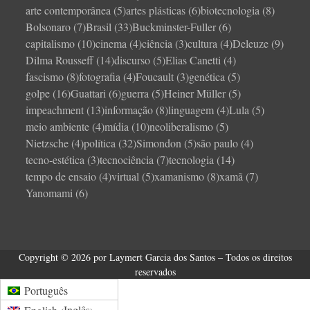
arte contemporânea
(5)
artes plásticas
(6)
biotecnologia
(8)
Bolsonaro
(7)
Brasil
(33)
Buckminster-Fuller
(6)
capitalismo
(10)
cinema
(4)
ciência
(3)
cultura
(4)
Deleuze
(9)
Dilma Rousseff
(14)
discurso
(5)
Elias Canetti
(4)
fascismo
(8)
fotografia
(4)
Foucault
(3)
genética
(5)
golpe
(16)
Guattari
(6)
guerra
(5)
Heiner Müller
(5)
impeachment
(13)
informação
(8)
linguagem
(4)
Lula
(5)
meio ambiente
(4)
mídia
(10)
neoliberalismo
(5)
Nietzsche
(4)
política
(32)
Simondon
(5)
são paulo
(4)
tecno-estética
(3)
tecnociência
(7)
tecnologia
(14)
tempo de ensaio
(4)
virtual
(5)
xamanismo
(8)
xamã
(7)
Yanomami
(6)
Copyright © 2026 por Laymert Garcia dos Santos – Todos os direitos
reservados
Português
Inglês