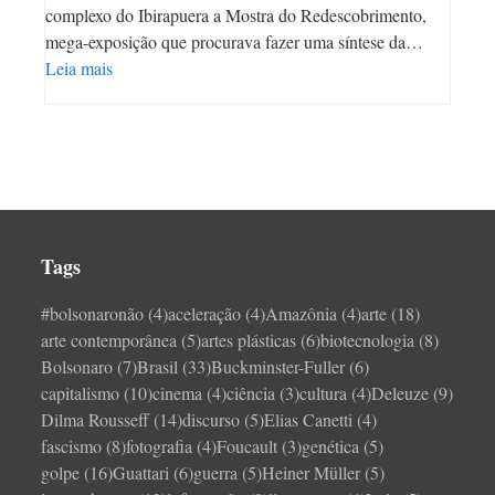
complexo do Ibirapuera a Mostra do Redescobrimento,
mega-exposição que procurava fazer uma síntese da…
Leia mais
Tags
#bolsonaronão
(4)
aceleração
(4)
Amazônia
(4)
arte
(18)
arte contemporânea
(5)
artes plásticas
(6)
biotecnologia
(8)
Bolsonaro
(7)
Brasil
(33)
Buckminster-Fuller
(6)
capitalismo
(10)
cinema
(4)
ciência
(3)
cultura
(4)
Deleuze
(9)
Dilma Rousseff
(14)
discurso
(5)
Elias Canetti
(4)
fascismo
(8)
fotografia
(4)
Foucault
(3)
genética
(5)
golpe
(16)
Guattari
(6)
guerra
(5)
Heiner Müller
(5)