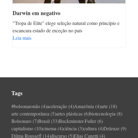
Darwin em negativo
"Tropa de Elite" elege seleção natural como princípio e
escancara estado de exceção no país
Leia mais
Tags
#bolsonaronão
(4)
aceleração
(4)
Amazônia
(4)
arte
(18)
arte contemporânea
(5)
artes plásticas
(6)
biotecnologia
(8)
Bolsonaro
(7)
Brasil
(33)
Buckminster-Fuller
(6)
capitalismo
(10)
cinema
(4)
ciência
(3)
cultura
(4)
Deleuze
(9)
Dilma Rousseff
(14)
discurso
(5)
Elias Canetti
(4)