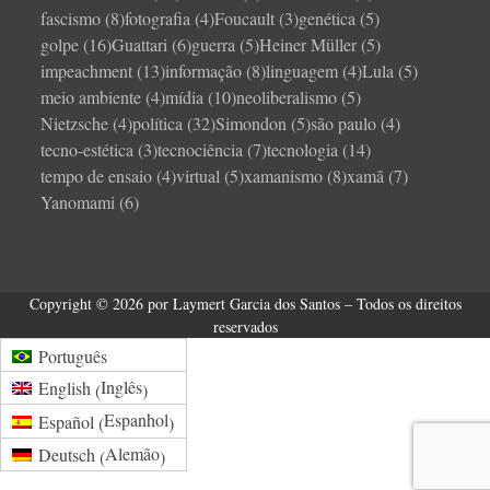
fascismo
(8)
fotografia
(4)
Foucault
(3)
genética
(5)
golpe
(16)
Guattari
(6)
guerra
(5)
Heiner Müller
(5)
impeachment
(13)
informação
(8)
linguagem
(4)
Lula
(5)
meio ambiente
(4)
mídia
(10)
neoliberalismo
(5)
Nietzsche
(4)
política
(32)
Simondon
(5)
são paulo
(4)
tecno-estética
(3)
tecnociência
(7)
tecnologia
(14)
tempo de ensaio
(4)
virtual
(5)
xamanismo
(8)
xamã
(7)
Yanomami
(6)
Copyright © 2026 por Laymert Garcia dos Santos – Todos os direitos
reservados
Português
Inglês
English
(
)
Espanhol
Español
(
)
Alemão
Deutsch
(
)