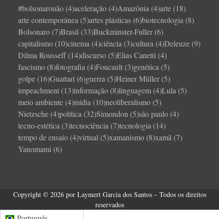
#bolsonaronão
(4)
aceleração
(4)
Amazônia
(4)
arte
(18)
arte contemporânea
(5)
artes plásticas
(6)
biotecnologia
(8)
Bolsonaro
(7)
Brasil
(33)
Buckminster-Fuller
(6)
capitalismo
(10)
cinema
(4)
ciência
(3)
cultura
(4)
Deleuze
(9)
Dilma Rousseff
(14)
discurso
(5)
Elias Canetti
(4)
fascismo
(8)
fotografia
(4)
Foucault
(3)
genética
(5)
golpe
(16)
Guattari
(6)
guerra
(5)
Heiner Müller
(5)
impeachment
(13)
informação
(8)
linguagem
(4)
Lula
(5)
meio ambiente
(4)
mídia
(10)
neoliberalismo
(5)
Nietzsche
(4)
política
(32)
Simondon
(5)
são paulo
(4)
tecno-estética
(3)
tecnociência
(7)
tecnologia
(14)
tempo de ensaio
(4)
virtual
(5)
xamanismo
(8)
xamã
(7)
Yanomami
(6)
Copyright © 2026 por Laymert Garcia dos Santos – Todos os direitos
reservados
Português