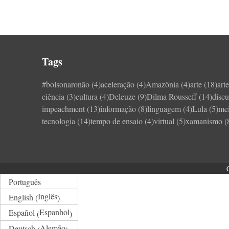
Tags
#bolsonaronão
(4)
aceleração
(4)
Amazônia
(4)
arte
(18)
art
ciência
(3)
cultura
(4)
Deleuze
(9)
Dilma Rousseff
(14)
discu
impeachment
(13)
informação
(8)
linguagem
(4)
Lula
(5)
me
tecnologia
(14)
tempo de ensaio
(4)
virtual
(5)
xamanismo
(
Português
Inglês
English
(
)
Espanhol
Español
(
)
Alemão
Deutsch
(
)