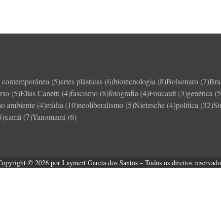
e contemporânea
(5)
artes plásticas
(6)
biotecnologia
(8)
Bolsonaro
(7)
Bra
rso
(5)
Elias Canetti
(4)
fascismo
(8)
fotografia
(4)
Foucault
(3)
genética
(5
io ambiente
(4)
mídia
(10)
neoliberalismo
(5)
Nietzsche
(4)
política
(32)
S
8)
xamã
(7)
Yanomami
(6)
Copyright © 2026 por Laymert Garcia dos Santos – Todos os direitos reservado