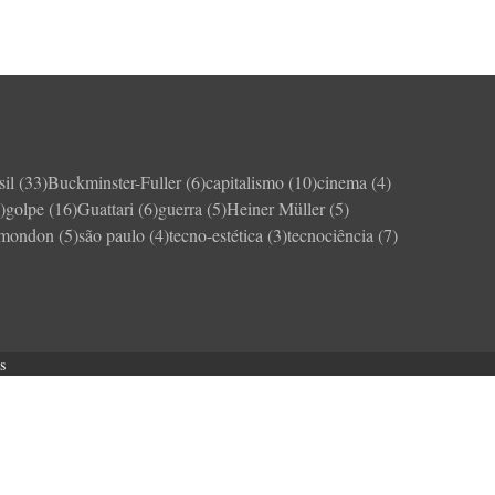
sil
(33)
Buckminster-Fuller
(6)
capitalismo
(10)
cinema
(4)
)
golpe
(16)
Guattari
(6)
guerra
(5)
Heiner Müller
(5)
imondon
(5)
são paulo
(4)
tecno-estética
(3)
tecnociência
(7)
s