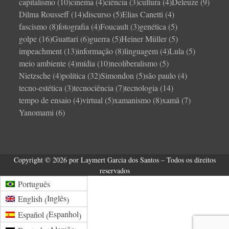
capitalismo
(10)
cinema
(4)
ciência
(3)
cultura
(4)
Deleuze
(9)
Dilma Rousseff
(14)
discurso
(5)
Elias Canetti
(4)
fascismo
(8)
fotografia
(4)
Foucault
(3)
genética
(5)
golpe
(16)
Guattari
(6)
guerra
(5)
Heiner Müller
(5)
impeachment
(13)
informação
(8)
linguagem
(4)
Lula
(5)
meio ambiente
(4)
mídia
(10)
neoliberalismo
(5)
Nietzsche
(4)
política
(32)
Simondon
(5)
são paulo
(4)
tecno-estética
(3)
tecnociência
(7)
tecnologia
(14)
tempo de ensaio
(4)
virtual
(5)
xamanismo
(8)
xamã
(7)
Yanomami
(6)
Copyright © 2026 por Laymert Garcia dos Santos – Todos os direitos
reservados
Português
Inglês
English
(
)
Espanhol
Español
(
)