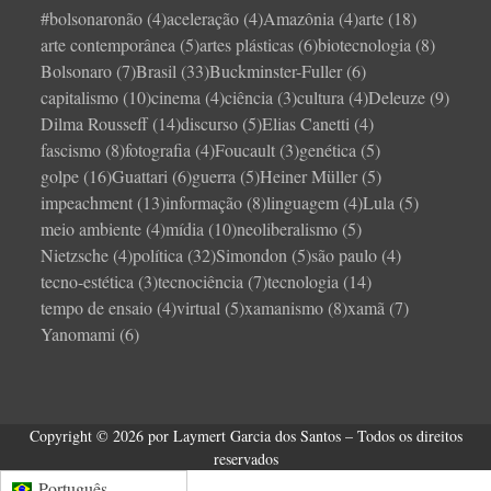
#bolsonaronão
(4)
aceleração
(4)
Amazônia
(4)
arte
(18)
arte contemporânea
(5)
artes plásticas
(6)
biotecnologia
(8)
Bolsonaro
(7)
Brasil
(33)
Buckminster-Fuller
(6)
capitalismo
(10)
cinema
(4)
ciência
(3)
cultura
(4)
Deleuze
(9)
Dilma Rousseff
(14)
discurso
(5)
Elias Canetti
(4)
fascismo
(8)
fotografia
(4)
Foucault
(3)
genética
(5)
golpe
(16)
Guattari
(6)
guerra
(5)
Heiner Müller
(5)
impeachment
(13)
informação
(8)
linguagem
(4)
Lula
(5)
meio ambiente
(4)
mídia
(10)
neoliberalismo
(5)
Nietzsche
(4)
política
(32)
Simondon
(5)
são paulo
(4)
tecno-estética
(3)
tecnociência
(7)
tecnologia
(14)
tempo de ensaio
(4)
virtual
(5)
xamanismo
(8)
xamã
(7)
Yanomami
(6)
Copyright © 2026 por Laymert Garcia dos Santos – Todos os direitos
reservados
Português