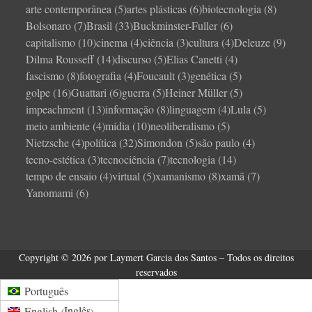
arte contemporânea
(5)
artes plásticas
(6)
biotecnologia
(8)
Bolsonaro
(7)
Brasil
(33)
Buckminster-Fuller
(6)
capitalismo
(10)
cinema
(4)
ciência
(3)
cultura
(4)
Deleuze
(9)
Dilma Rousseff
(14)
discurso
(5)
Elias Canetti
(4)
fascismo
(8)
fotografia
(4)
Foucault
(3)
genética
(5)
golpe
(16)
Guattari
(6)
guerra
(5)
Heiner Müller
(5)
impeachment
(13)
informação
(8)
linguagem
(4)
Lula
(5)
meio ambiente
(4)
mídia
(10)
neoliberalismo
(5)
Nietzsche
(4)
política
(32)
Simondon
(5)
são paulo
(4)
tecno-estética
(3)
tecnociência
(7)
tecnologia
(14)
tempo de ensaio
(4)
virtual
(5)
xamanismo
(8)
xamã
(7)
Yanomami
(6)
Copyright © 2026 por Laymert Garcia dos Santos – Todos os direitos
reservados
Português
Inglês
English
(
)