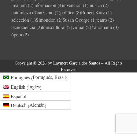
imagem
(2)
información
(4)
invención
(1)
música
(2)
naturaleza
(3)
nazismo
(2)
política
(8)
Robert Kurz
(1)
selección
(1)
Simondon
(2)
Susan George
(1)
teatro
(2)
tecnociência
(2)
transcultural
(2)
virtual
(2)
Yanomami
(3)
ópera
(2)
Copyright © 2026 by Laymert Garcia dos Santos – All Rights
Reserved
Portugués, Brasil
Português
(
)
Inglés
English
(
)
Español
Alemán
Deutsch
(
)