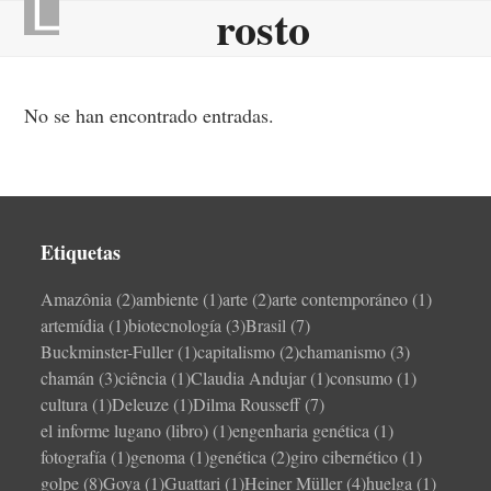
rosto
Skip
Open
Close
to
mobile
mobile
content
menu
menu
No se han encontrado entradas.
Etiquetas
Amazônia
(2)
ambiente
(1)
arte
(2)
arte contemporáneo
(1)
artemídia
(1)
biotecnología
(3)
Brasil
(7)
Buckminster-Fuller
(1)
capitalismo
(2)
chamanismo
(3)
chamán
(3)
ciência
(1)
Claudia Andujar
(1)
consumo
(1)
cultura
(1)
Deleuze
(1)
Dilma Rousseff
(7)
el informe lugano (libro)
(1)
engenharia genética
(1)
fotografía
(1)
genoma
(1)
genética
(2)
giro cibernético
(1)
golpe
(8)
Goya
(1)
Guattari
(1)
Heiner Müller
(4)
huelga
(1)